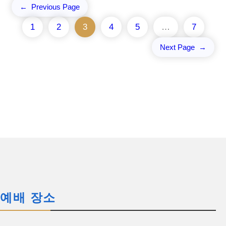
←
Previous Page
1
2
3
4
5
…
7
Next Page
→
예배 장소