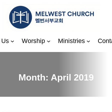
Skip
to
content
 Us
Worship
Ministries
Cont
Month:
April 2019